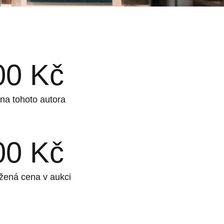
00
Kč
na tohoto autora
00
Kč
žená cena v aukci