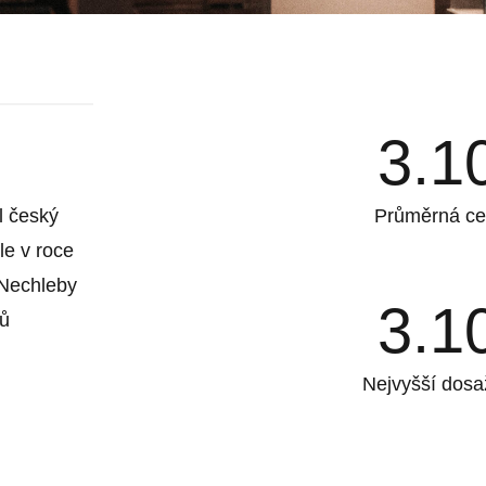
3.1
l český
Průměrná ce
le v roce
 Nechleby
3.1
řů
Nejvyšší dosa