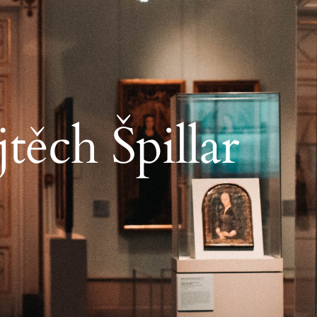
těch Špillar